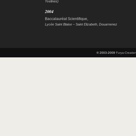
Yvelines)
2004
Baccalauréat Scientifique,
Lycée Saint Blaise – Saint Elizabeth, Douarnenez
© 2003-2009
Furya-Creatio