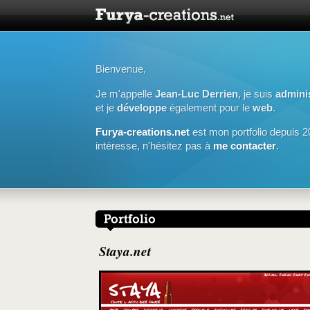
Bienvenue,
Je m'appelle
Jean-Luc Derrien
, je suis
admini
et je
développe
également pour le
web
.
Furya-creations.net
est mon portfolio depuis 2
intéresse, n'hésitez pas à
me contacter
.
Staya.net