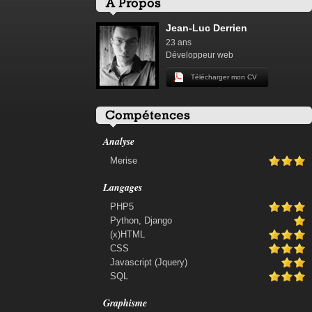
Jean-Luc Derrien
23 ans
Développeur web
Télécharger mon CV
Analyse
Merise
Langages
PHP5
Python, Django
(x)HTML
CSS
Javascript (Jquery)
SQL
Graphisme